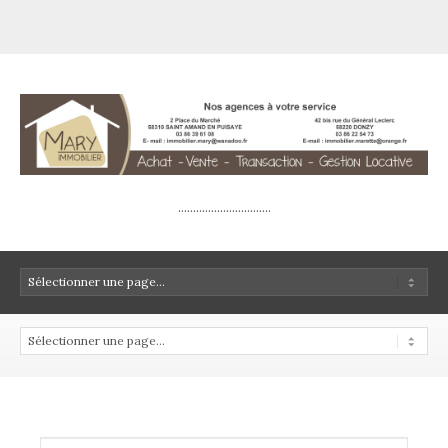
...............................