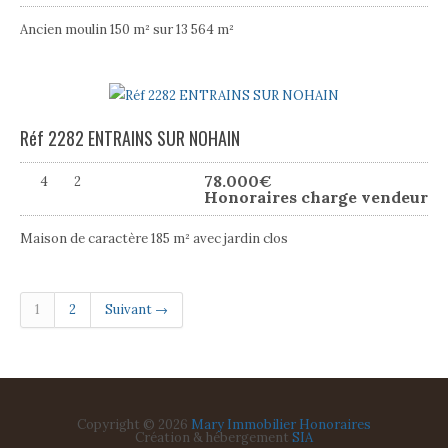
Ancien moulin 150 m² sur 13 564 m²
Réf 2282 ENTRAINS SUR NOHAIN
78.000
€
4
2
Honoraires charge vendeur
Maison de caractère 185 m² avec jardin clos
1
2
Suivant →
Copyright
© 2026
Mary Immobilier
Honoraires
Création & hébergement
SIA