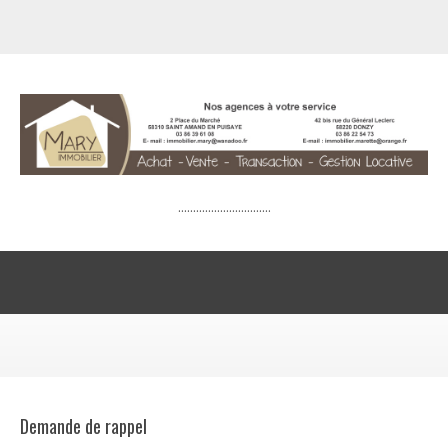
...............................
Demande de rappel