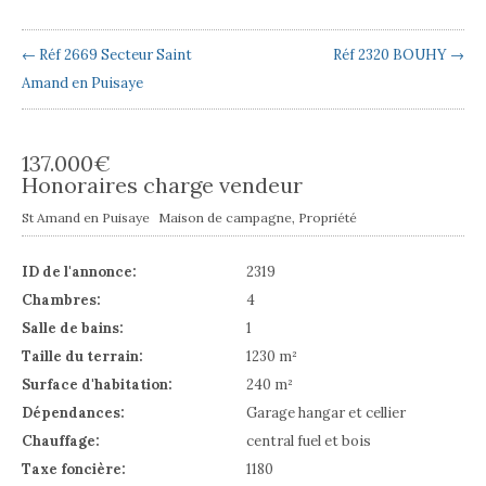
← Réf 2669 Secteur Saint
Réf 2320 BOUHY →
Amand en Puisaye
137.000
€
Honoraires charge vendeur
St Amand en Puisaye
Maison de campagne
,
Propriété
ID de l'annonce:
2319
Chambres:
4
Salle de bains:
1
Taille du terrain:
1230 m²
Surface d'habitation:
240 m²
Dépendances:
Garage hangar et cellier
Chauffage:
central fuel et bois
Taxe foncière:
1180